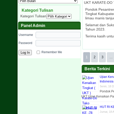
UKT KARATE-DO 
Pondok Pesantren
Kategori Tulisan
Tingkat Kabupaten
Kategori Tulisan
limau manis tanju
Selamat dan Suks
Panel Admin
Tahun 2023.
ASESME
J
Madrasah Din
Ponpes D
Username
Terima kasih unt
Asesmen Madr
Madrasah 
Madrasah Dini
peringatan Isr
Madrasah Din
Sebagai wuju
tanggal 20 
Password
Madrasah Diniy
dengan peserta 
Untuk membina 
Untuk membina 
Madrasah Diniy
Salah satu pr
pada hari Sela
Bersama jajar
Studi Ekonomi
Pendidikan Ke
Madrasah Din
Sesi Foto Ber
dilaksanakan
Guna meningk
Madrasah D
mengingat dan m
Ru
Remember Me
1
2
3
…
Berita Terkini
Ujian Ken
Indonesia
Senin, 18 
Pondok Pe
UKT Ujian Kenaikan P
HUT RI K
Jumat, 18 