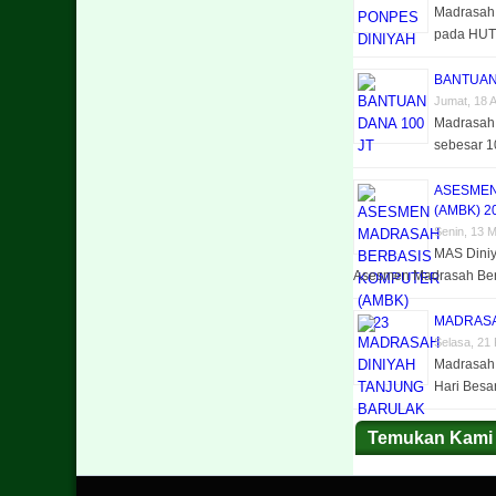
Madrasah
pada HUT
BANTUAN
Jumat, 18 
Madrasah
sebesar 1
ASESMEN
(AMBK) 2
Senin, 13 
MAS Diniy
Asesmen Madrasah Ber
MADRASA
Selasa, 21 
Madrasah 
Hari Besa
Temukan Kami 