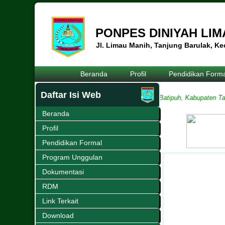
PONPES DINIYAH LI
Jl. Limau Manih, Tanjung Barulak, K
Beranda
Profil
Pendidikan Forma
Daftar Isi Web
anjung Barulak
Jl. Tanjung Barulak, Kecamatan Batipuh, Kabupaten Tanah D
Beranda
Profil
Pendidikan Formal
Program Unggulan
Dokumentasi
RDM
Link Terkait
Download