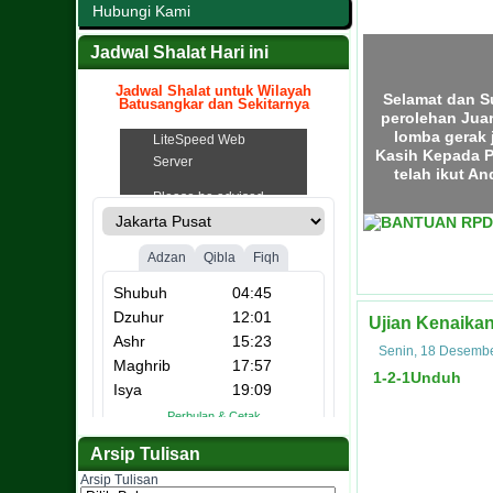
Hubungi Kami
Jadwal Shalat Hari ini
Jadwal Shalat untuk Wilayah
Batusangkar dan Sekitarnya
.
Selamat dan S
perolehan Jua
lomba gerak 
Kasih Kepada P
telah ikut A
Ujian Kenaikan
Senin, 18 Desemb
1-2-1
Unduh
Arsip Tulisan
Arsip Tulisan