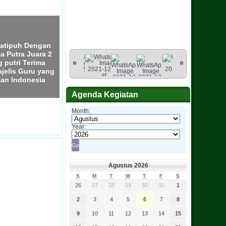
Batipuh Dengan
 Putra Juara 2
Agenda Kegiatan
 putri Terima
jelis Guru yang
Month:
aan Indonesia
Year:
Agustus 2026
S
M
T
W
T
F
S
26
27
28
29
30
31
1
2
3
4
5
6
7
8
9
10
11
12
13
14
15