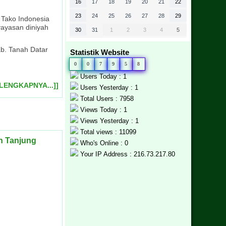
16
17
18
19
20
21
22
23
24
25
26
27
28
29
 Tako Indonesia
yayasan diniyah
30
31
1
2
3
4
5
b. Tanah Datar
Statistik Website
UN 2023
en
ntapan materi
0
0
7
9
5
8
 Covid-19
langsung pada
m kegiatan
Users Today : 1
ehatan Lembaga
d Raya Syuhada’
) Tahun 2023,
uara 1 Bidang
puter. Ujian
ELENGKAPNYA...]]
Users Yesterday : 1
donesia tingkat
ggal 13-20 Maret
enyelenggarakan
enyelenggarakan
rikulum Merdeka
ntrinya adalah
Diniyah dan MAS
g Barulak siap
anjung Barulak
Sejumlah 70 Jt
 dalam rangka
n Blog sebagai
sediakan oleh
njung Barulak
hutbah, dan
dan majelis guru
pur
i
g
n
Total Users : 7958
Views Today : 1
Views Yesterday : 1
Total views : 11099
h Tanjung
Who's Online : 0
Your IP Address : 216.73.217.80