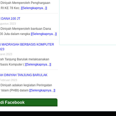
 Diniyah Memperoleh Penghargaan
 RI KE 78 Kec.
[[Selengkapnya...]]
 DANA 100 JT
Agustus 2023
 Diniyah Memperoleh bantuan Dana
00 Juta dalam rangka
[[Selengkapnya...]]
 MADRASAH BERBASIS KOMPUTER
023
Maret 2023
ah Tanjung Barulak melaksanakan
basis Komputer (
[[Selengkapnya...]]
H DINIYAH TANJUNG BARULAK
Februari 2023
Diniyah adakan kegiatan Peringatan
r Islam (PHBI) dalam
[[Selengkapnya...]]
di Facebook
.