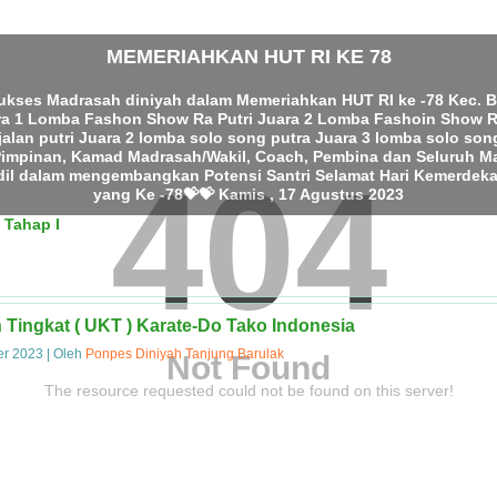
MEMERIAHKAN HUT RI KE 78
404
ukses Madrasah diniyah dalam Memeriahkan HUT RI ke -78 Kec. 
ra 1 Lomba Fashon Show Ra Putri Juara 2 Lomba Fashoin Show Ra
jalan putri Juara 2 lomba solo song putra Juara 3 lomba solo song
impinan, Kamad Madrasah/Wakil, Coach, Pembina dan Seluruh Ma
ndil dalam mengembangkan Potensi Santri Selamat Hari Kemerdek
yang Ke -78💝💝 Kamis , 17 Agustus 2023
 Tingkat ( UKT ) Karate-Do Tako Indonesia
er 2023
|
Oleh
Ponpes Diniyah Tanjung Barulak
Not Found
The resource requested could not be found on this server!